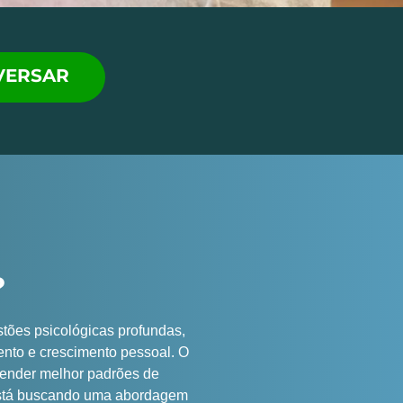
VERSAR
?
stões psicológicas profundas,
ento e crescimento pessoal. O
eender melhor padrões de
 está buscando uma abordagem