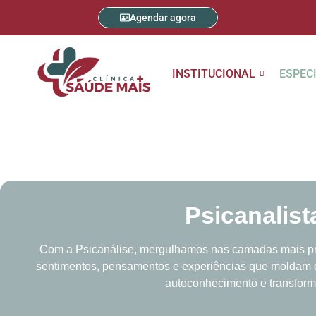
Agendar agora
INSTITUCIONAL
ESPEC
Psicanalist
Com a Psicanálise, mergulhamos nas camadas mais pr
sentimentos, pensamentos e experiências que moldam
autoconhecimento e transfor