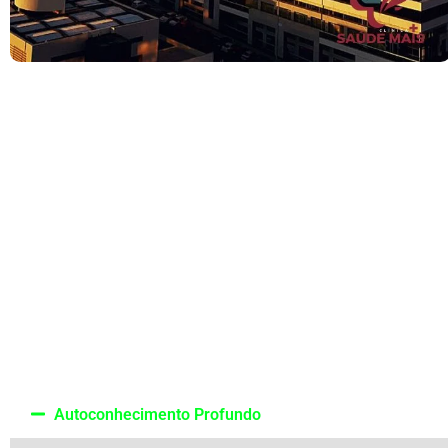
Vantagens do ac
Há diversas vantagens em buscar acompanhamento com um N
dif
Autoconhecimento Profundo