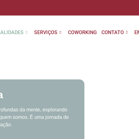
IALIDADES
SERVIÇOS
COWORKING
CONTATO
E
a
ofundas da mente, explorando
 quem somos. É uma jornada de
mação.